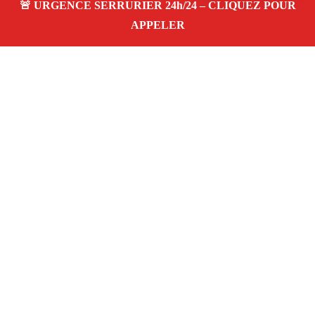
À propos – Serrurier Marseille
Serrerier à Le Merlan Marseille (13014)
Serrurerie
pas cher, depannage urgence 24/24, ouverture de porte,
instalation, changement, remplacement et pose de
serrure. Artisan local rapide
Avis clients 4,5/5
Adresse : Le Merlan 13014 Marseille
06 28 31 86 20