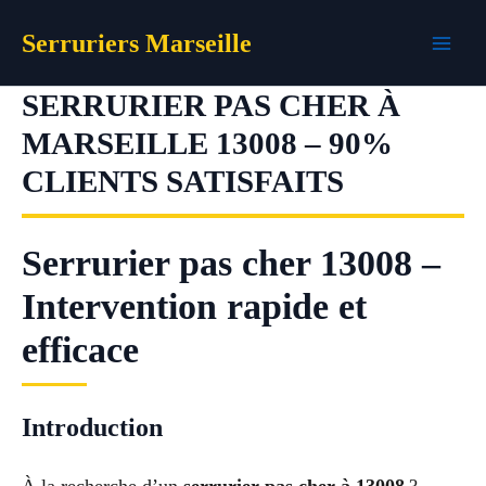
Aller
Serruriers Marseille
au
contenu
SERRURIER PAS CHER À
MARSEILLE 13008 – 90%
CLIENTS SATISFAITS
Serrurier pas cher 13008 –
Intervention rapide et
efficace
Introduction
À la recherche d’un
serrurier pas cher à 13008
?