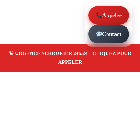
Appeler
Contact
À propos – Serrurier Marseille
Serrerier à Sainte-Marthe Marseille (13014)
Serrurerie pas cher, depannage urgence 24/24, ouverture
de porte, instalation, changement, remplacement et pose