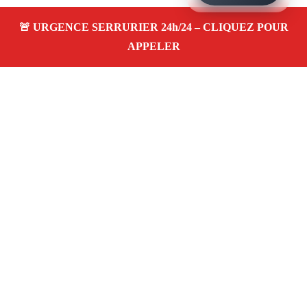
À propos – Serrurier Marseille
Serrerier à Sainte-Marthe Marseille (13014)
Serrurerie pas cher, depannage urgence 24/24, ouverture
de porte, instalation, changement, remplacement et pose
de serrure. Artisan local rapide
Avis clients 4,5/5
Adresse : Sainte-Marthe 13014 Marseille
06 28 31 86 20