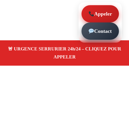
Appeler
Contact
À propos – Serrurier Marseille
Serrerier à Vauban Marseille (13006)
Serrurerie pas
cher, depannage urgence 24/24, ouverture de porte,
instalation, changement, remplacement et pose de