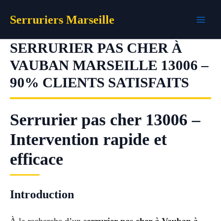
Aller
Serruriers Marseille
au
contenu
SERRURIER PAS CHER À
VAUBAN MARSEILLE 13006 –
90% CLIENTS SATISFAITS
Serrurier pas cher 13006 –
Intervention rapide et
efficace
Introduction
À la recherche d’un
serrurier pas cher à Vauban à