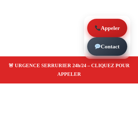
Appeler
Contact
À propos – Serrurier Marseille
Serrerier à Les Accates Marseille (13011)
Serrurerie
pas cher, depannage urgence 24/24, ouverture de porte,